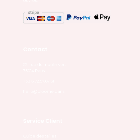
ouvrés.
Contact
52, rue du moulin vert
75014 Paris
+33 6.72.57.67.61
hello@bloome.paris
Service Client
Guide des tailles