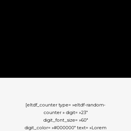
ipsum dolor » text_color= »#ffffff »]
[eltdf_counter type= »eltdf-zero-
counter » digit= »39″
digit_font_size= »60″
digit_color= »#ffffff » text= »Lorem
ipsum dolor » text_color= »#ffffff »]
[eltdf_counter type= »eltdf-random-
counter » digit= »23″
digit_font_size= »60″
digit_color= »#000000″ text= »Lorem