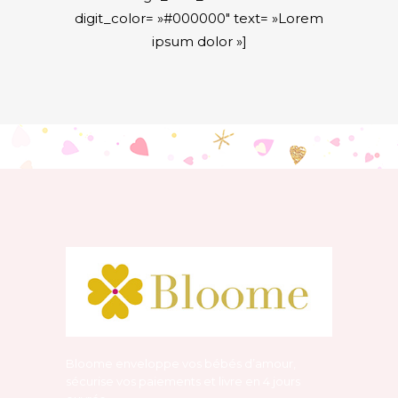
digit_color= »#000000″ text= »Lorem
ipsum dolor »]
Bloome enveloppe vos bébés d’amour,
sécurise vos paiements et livre en 4 jours