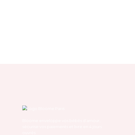
Bloome enveloppe vos bébés d’amour,
sécurise vos paiements et livre en 4 jours
ouvrés.