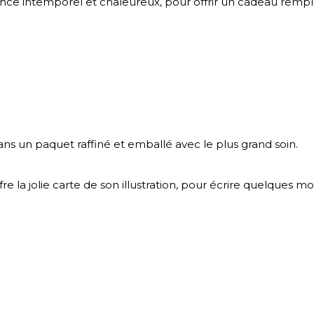
ce intemporel et chaleureux, pour offrir un cadeau rempli
s un paquet raffiné et emballé avec le plus grand soin.
e la jolie carte de son illustration, pour écrire quelques m