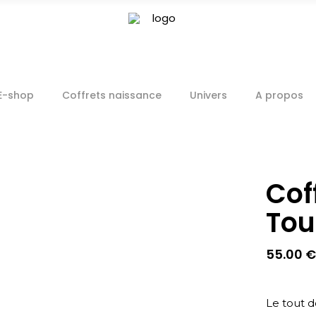
E-shop
Coffrets naissance
Univers
A propos
Cof
Tou
55.00
€
Le tout d