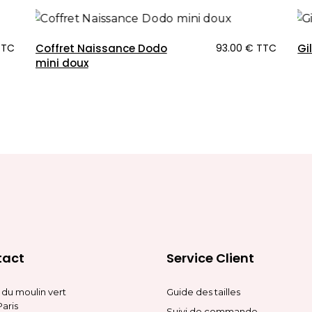
TTC
Coffret Naissance Dodo
93.00
€
TTC
Gi
mini doux
tact
Service Client
e du moulin vert
Guide des tailles
Paris
Suivi de commande