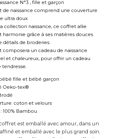
aissance N°3 , fille et garçon
et de naissance comprend une couverture
ge ultra doux
a collection naissance, ce coffret allie
et harmonie grâce à ses matières douces
 détails de broderies.
et composera un cadeau de naissance
l et chaleureux, pour offrir un cadeau
 tendresse.
bébé fille et bébé garçon
ié Oeko-tex®
Brodé
ture: coton et velours
 : 100% Bambou
offret est emballé avec amour, dans un
affiné et emballé avec le plus grand soin.