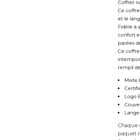
Coffret n
Ce coffr
et le lan
Fidèle à s
confort 
parées de
Ce coffr
intempore
rempli de
Mixte 
Certif
Logo 
Couver
Lange
Chaque c
paquet r