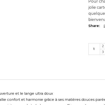
Pour cha
jolie car
quelques
bienvenu
Share:
Coffret
Naissanc
Tout
douillet
quantité
erture et le lange ultra doux
t allie confort et harmonie grâce à ses matières douces parée