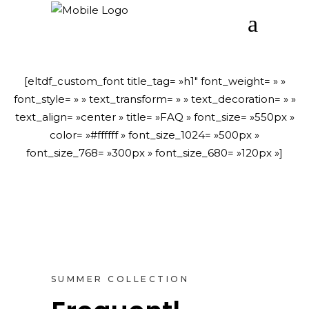
[eltdf_custom_font title_tag= »h1″ font_weight= » »
font_style= » » text_transform= » » text_decoration= » »
text_align= »center » title= »FAQ » font_size= »550px »
color= »#ffffff » font_size_1024= »500px »
font_size_768= »300px » font_size_680= »120px »]
SUMMER COLLECTION