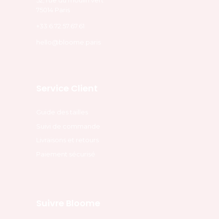
52, rue du moulin vert
75014 Paris
+33 6.72.57.67.61
hello@bloome.paris
Service Client
Guide des tailles
Suivi de commande
Livraisons et retours
Paiement sécurisé
Suivre Bloome