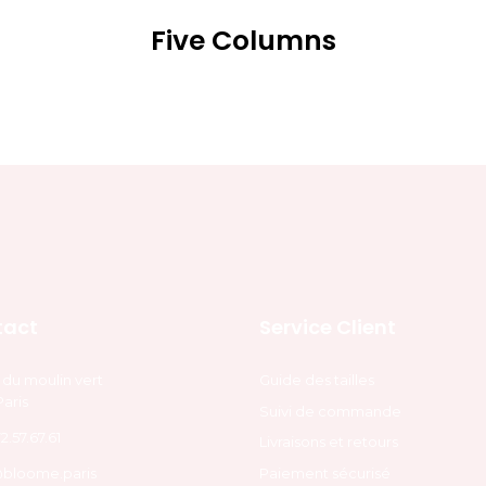
Five Columns
tact
Service Client
e du moulin vert
Guide des tailles
Paris
Suivi de commande
2.57.67.61
Livraisons et retours
Paiement sécurisé
@bloome.paris