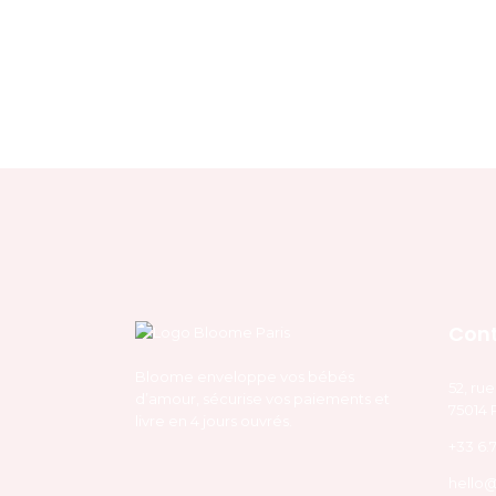
Con
Bloome enveloppe vos bébés
52, ru
d’amour, sécurise vos paiements et
75014 
livre en 4 jours ouvrés.
+33 6.7
hello