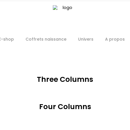
E-shop
Coffrets naissance
Univers
A propos
Three Columns
Four Columns